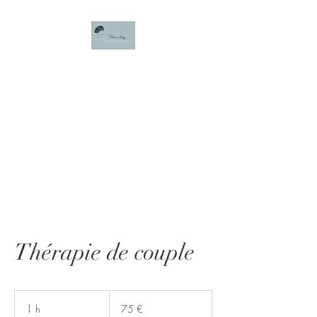
Manon Ficty,
Psychologue
Clinicienne,
Psychothérapeute TCC
Thérapie de couple
75
euros
1 h
1
75 €